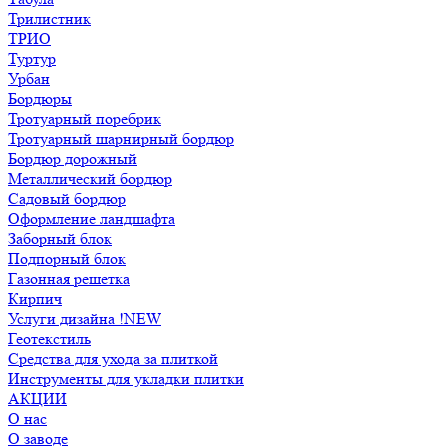
Трилистник
ТРИО
Туртур
Урбан
Бордюры
Тротуарный поребрик
Тротуарный шарнирный бордюр
Бордюр дорожный
Металлический бордюр
Садовый бордюр
Оформление ландшафта
Заборный блок
Подпорный блок
Газонная решетка
Кирпич
Услуги дизайна !NEW
Геотекстиль
Средства для ухода за плиткой
Инструменты для укладки плитки
АКЦИИ
О нас
О заводе