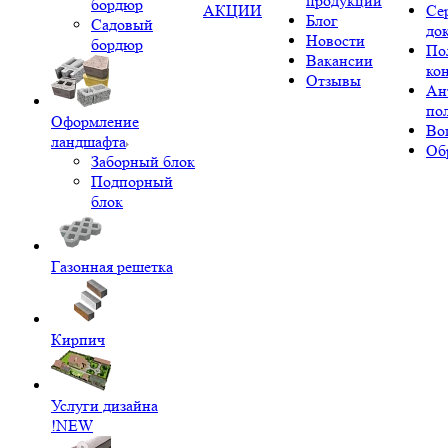
продукции
бордюр
АКЦИИ
Се
Блог
Садовый
до
Новости
бордюр
По
Вакансии
ко
Отзывы
Ан
по
Оформление
Во
ландшафта
Об
Заборный блок
Подпорный
блок
Газонная решетка
Кирпич
Услуги дизайна
!NEW