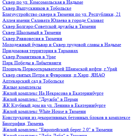
Сквер по ул. Комсомольская в Надыме
Сквер Выпускников в Тобольске
Благоустройство сквера в Тюмени по ул. Республики, 21
Аллея имени Салавата Юлаева в городе Салават
Сквер Болгаро-Советской дружбы в Тюмени
Сквер Школьный в Тюмени
Сквер Равновесия в Тюмени
Молодежный бульвар и Сквер трудовой славы в Надыме
Придомовая территория в Тарманах
Сквер Романтиков в Урае
Парк Победы в Лабытнанги
Площадь Первооткрывателей Шаимской нефти, г.Урай
Сквер святых Петра и Февронии, п.Харп, ЯНАО
Аптекарский сад в Тобольске
Жилые комплексы
Жилой комплекс На Некрасова в Екатеринбурге
Жилой комплекс "Дружба" в Перми
ЖК Клубный дом на ул. Ленина в Екатеринбурге
Жилой комплекс White House в Тюмени
Конструкции из декоративных бетонных блоков в комплексе
Биография, Тюмень
Жилой комплекс "Европейский берег 2.0" в Тюмени
Жилой комплекс "Дабл-Дабл" в Тюмени