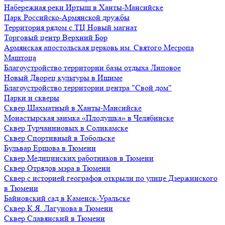
Набережная реки Иртыш в Ханты-Мансийске
Парк Российско-Армянской дружбы
Территория рядом с ТЦ Новый магнат
Торговый центр Верхний Бор
Армянская апостольская церковь им. Святого Месропа
Маштоца
Благоустройство территории базы отдыха Липовое
Нoвый Двoрeц культуры в Ишимe
Благоустройство территории центра "Свой дом"
Парки и скверы
Сквер Шахматный в Ханты-Мансийске
Монастырская заимка «Плодушка» в Челябинске
Сквер Турчаниновых в Соликамске
Сквер Спортивный в Тобольске
Бульвар Ершова в Тюмени
Сквер Медицинских работников в Тюмени
Сквер Отрядов мэра в Тюмени
Сквер с историей географов открыли по улице Дзержинского
в Тюмени
Байновский сад в Каменск-Уральске
Сквер К.Я. Лагунова в Тюмени
Сквер Славянский в Тюмени