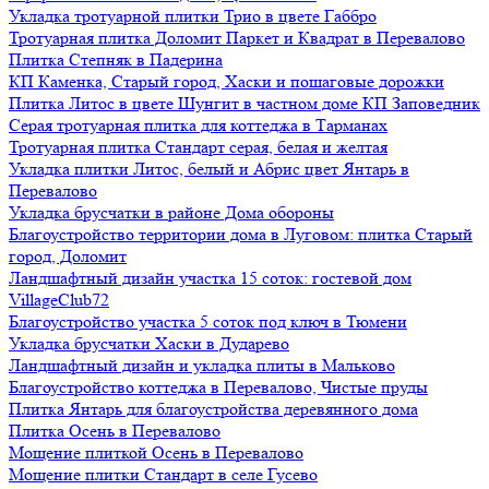
Укладка тротуарной плитки Трио в цвете Габбро
Тротуарная плитка Доломит Паркет и Квадрат в Перевалово
Плитка Степняк в Падерина
КП Каменка, Старый город, Хаски и пошаговые дорожки
Плитка Литос в цвете Шунгит в частном доме КП Заповедник
Серая тротуарная плитка для коттеджа в Тарманах
Тротуарная плитка Стандарт серая, белая и желтая
Укладка плитки Литос, белый и Абрис цвет Янтарь в
Перевалово
Укладка брусчатки в районе Дома обороны
Благоустройство территории дома в Луговом: плитка Старый
город, Доломит
Ландшафтный дизайн участка 15 соток: гостевой дом
VillageClub72
Благоустройство участка 5 соток под ключ в Тюмени
Укладка брусчатки Хаски в Дударево
Ландшафтный дизайн и укладка плиты в Мальково
Благоустройство коттеджа в Перевалово, Чистые пруды
Плитка Янтарь для благоустройства деревянного дома
Плитка Осень в Перевалово
Мощение плиткой Осень в Перевалово
Мощение плитки Стандарт в селе Гусево