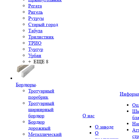
Регата
Ригель
Рутрум
Старый город
Табула
Трилистник
ТРИО
Туртур
Урбан
+ ЕЩЕ 8
Бордюры
Тротуарный
Информ
поребрик
Тротуарный
Оп
шарнирный
Шк
бордюр
О нас
бл
Бордюр
На
О заводе
дорожный
Ат
О
Металлический
ст