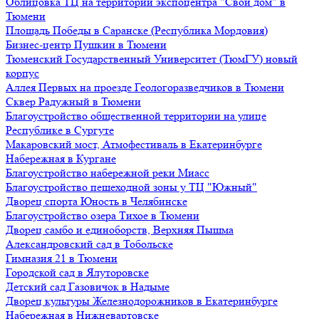
Облицовка ТЦ на территории экспоцентра "Свой дом" в
Тюмени
Площадь Победы в Саранске (Республика Мордовия)
Бизнес-центр Пушкин в Тюмени
Тюменский Государственный Университет (ТюмГУ) новый
корпус
Аллея Первых на проезде Геологоразведчиков в Тюмени
Сквер Радужный в Тюмени
Благоустройство общественной территории на улице
Республике в Сургуте
Макаровский мост, Атмофестиваль в Екатеринбурге
Набережная в Кургане
Благоустройство набережной реки Миасс
Благоустройство пешеходной зоны у ТЦ "Южный"
Дворец спорта Юность в Челябинске
Благоустройство озера Тихое в Тюмени
Дворец самбо и единоборств, Верхняя Пышма
Александровский сад в Тобольске
Гимназия 21 в Тюмени
Городской сад в Ялуторовске
Детский сад Газовичок в Надыме
Дворец культуры Железнодорожников в Екатеринбурге
Набережная в Нижневартовске