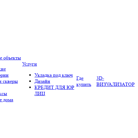
е объекты
Услуги
кие
ории
Укладка под ключ
Где
3D-
и скверы
Дизайн
купить
ВИЗУАЛИЗАТОР
КРЕДИТ ДЛЯ ЮР
ксы
ЛИЦ
е дома