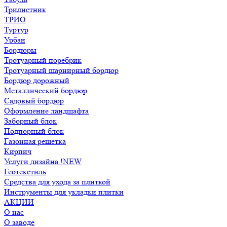
Трилистник
ТРИО
Туртур
Урбан
Бордюры
Тротуарный поребрик
Тротуарный шарнирный бордюр
Бордюр дорожный
Металлический бордюр
Садовый бордюр
Оформление ландшафта
Заборный блок
Подпорный блок
Газонная решетка
Кирпич
Услуги дизайна !NEW
Геотекстиль
Средства для ухода за плиткой
Инструменты для укладки плитки
АКЦИИ
О нас
О заводе