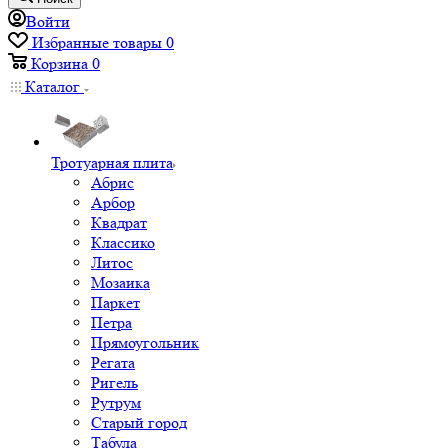
Войти
Избранные товары
0
Корзина
0
Каталог
Тротуарная плита
Абрис
Арбор
Квадрат
Классико
Литос
Мозаика
Паркет
Петра
Прямоугольник
Регата
Ригель
Рутрум
Старый город
Табула