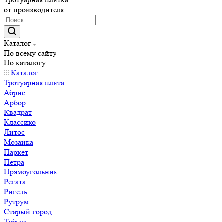
от производителя
Каталог
По всему сайту
По каталогу
Каталог
Тротуарная плита
Абрис
Арбор
Квадрат
Классико
Литос
Мозаика
Паркет
Петра
Прямоугольник
Регата
Ригель
Рутрум
Старый город
Табула