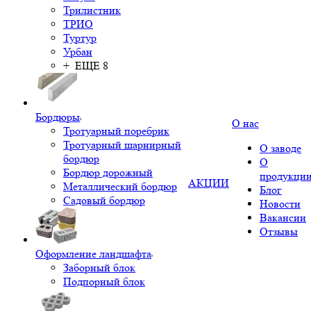
Трилистник
ТРИО
Туртур
Урбан
+ ЕЩЕ 8
Бордюры
О нас
Тротуарный поребрик
Тротуарный шарнирный
О заводе
бордюр
О
Бордюр дорожный
продукци
АКЦИИ
Металлический бордюр
Блог
Садовый бордюр
Новости
Вакансии
Отзывы
Оформление ландшафта
Заборный блок
Подпорный блок