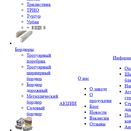
Трилистник
ТРИО
Туртур
Урбан
+ ЕЩЕ 8
Бордюры
Тротуарный
Информ
поребрик
Тротуарный
Оп
шарнирный
Шк
О нас
бордюр
бл
Бордюр
На
О заводе
дорожный
Ат
О
Металлический
ст
продукции
бордюр
АКЦИИ
Се
Блог
Садовый
до
Новости
бордюр
По
Вакансии
ко
Отзывы
Ан