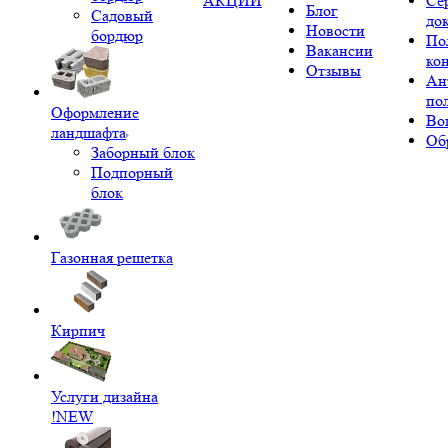
АКЦИИ
Се
Блог
Садовый
до
Новости
бордюр
По
Вакансии
ко
Отзывы
Ан
по
Оформление
Во
ландшафта
Об
Заборный блок
Подпорный
блок
Газонная решетка
Кирпич
Услуги дизайна
!NEW