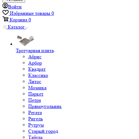
Войти
Избранные товары
0
Корзина
0
Каталог
Тротуарная плита
Абрис
Арбор
Квадрат
Классико
Литос
Мозаика
Паркет
Петра
Прямоугольник
Регата
Ригель
Рутрум
Старый город
Табула