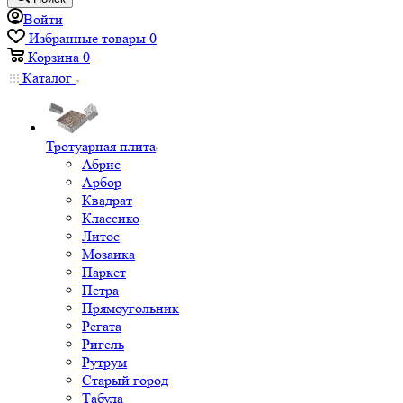
Войти
Избранные товары
0
Корзина
0
Каталог
Тротуарная плита
Абрис
Арбор
Квадрат
Классико
Литос
Мозаика
Паркет
Петра
Прямоугольник
Регата
Ригель
Рутрум
Старый город
Табула