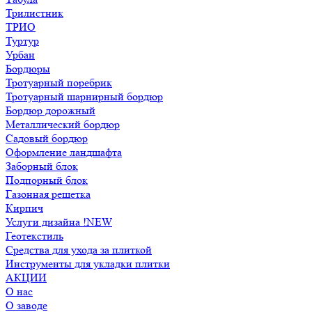
Трилистник
ТРИО
Туртур
Урбан
Бордюры
Тротуарный поребрик
Тротуарный шарнирный бордюр
Бордюр дорожный
Металлический бордюр
Садовый бордюр
Оформление ландшафта
Заборный блок
Подпорный блок
Газонная решетка
Кирпич
Услуги дизайна !NEW
Геотекстиль
Средства для ухода за плиткой
Инструменты для укладки плитки
АКЦИИ
О нас
О заводе