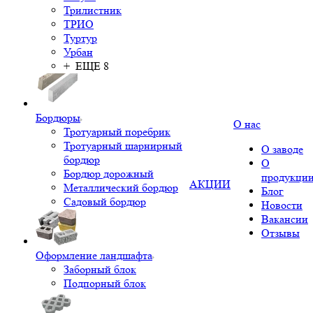
Трилистник
ТРИО
Туртур
Урбан
+ ЕЩЕ 8
Бордюры
О нас
Тротуарный поребрик
Тротуарный шарнирный
О заводе
бордюр
О
Бордюр дорожный
продукци
АКЦИИ
Металлический бордюр
Блог
Садовый бордюр
Новости
Вакансии
Отзывы
Оформление ландшафта
Заборный блок
Подпорный блок