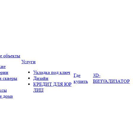
е объекты
Услуги
кие
ории
Укладка под ключ
Где
3D-
и скверы
Дизайн
купить
ВИЗУАЛИЗАТОР
КРЕДИТ ДЛЯ ЮР
ксы
ЛИЦ
е дома