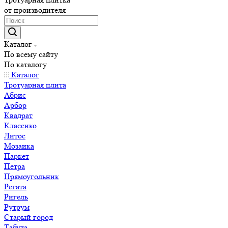
от производителя
Каталог
По всему сайту
По каталогу
Каталог
Тротуарная плита
Абрис
Арбор
Квадрат
Классико
Литос
Мозаика
Паркет
Петра
Прямоугольник
Регата
Ригель
Рутрум
Старый город
Табула