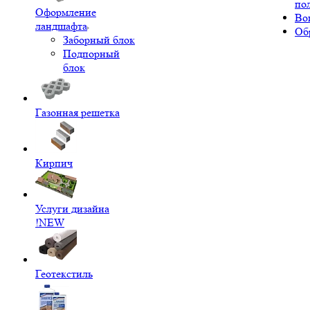
по
Оформление
Во
ландшафта
Об
Заборный блок
Подпорный
блок
Газонная решетка
Кирпич
Услуги дизайна
!NEW
Геотекстиль