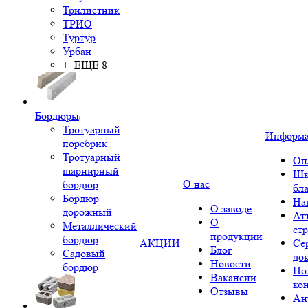
Трилистник
ТРИО
Туртур
Урбан
+ ЕЩЕ 8
Бордюры
Тротуарный
Информ
поребрик
Тротуарный
Оп
шарнирный
Шк
О нас
бордюр
бл
Бордюр
На
О заводе
дорожный
Ат
О
Металлический
ст
продукции
бордюр
АКЦИИ
Се
Блог
Садовый
до
Новости
бордюр
По
Вакансии
ко
Отзывы
Ан