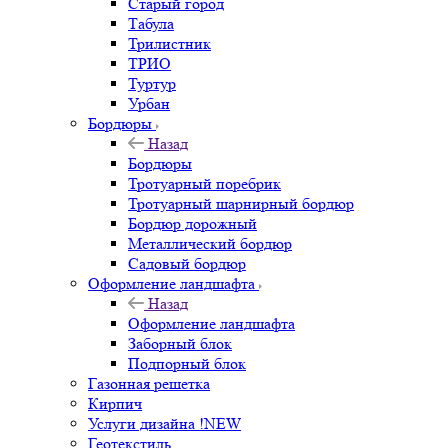
Старый город
Табула
Трилистник
ТРИО
Туртур
Урбан
Бордюры
Назад
Бордюры
Тротуарный поребрик
Тротуарный шарнирный бордюр
Бордюр дорожный
Металлический бордюр
Садовый бордюр
Оформление ландшафта
Назад
Оформление ландшафта
Заборный блок
Подпорный блок
Газонная решетка
Кирпич
Услуги дизайна !NEW
Геотекстиль