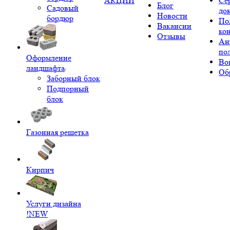
АКЦИИ
Се
Блог
Садовый
до
Новости
бордюр
По
Вакансии
ко
Отзывы
Ан
по
Оформление
Во
ландшафта
Об
Заборный блок
Подпорный
блок
Газонная решетка
Кирпич
Услуги дизайна
!NEW