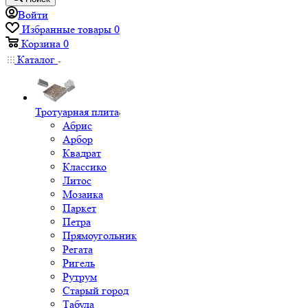
Войти
Избранные товары
0
Корзина
0
Каталог
Тротуарная плита
Абрис
Арбор
Квадрат
Классико
Литос
Мозаика
Паркет
Петра
Прямоугольник
Регата
Ригель
Рутрум
Старый город
Табула