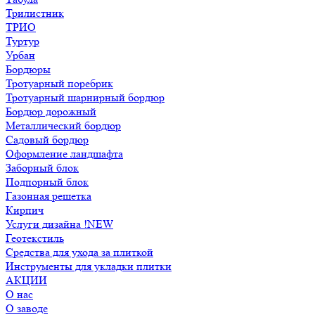
Трилистник
ТРИО
Туртур
Урбан
Бордюры
Тротуарный поребрик
Тротуарный шарнирный бордюр
Бордюр дорожный
Металлический бордюр
Садовый бордюр
Оформление ландшафта
Заборный блок
Подпорный блок
Газонная решетка
Кирпич
Услуги дизайна !NEW
Геотекстиль
Средства для ухода за плиткой
Инструменты для укладки плитки
АКЦИИ
О нас
О заводе