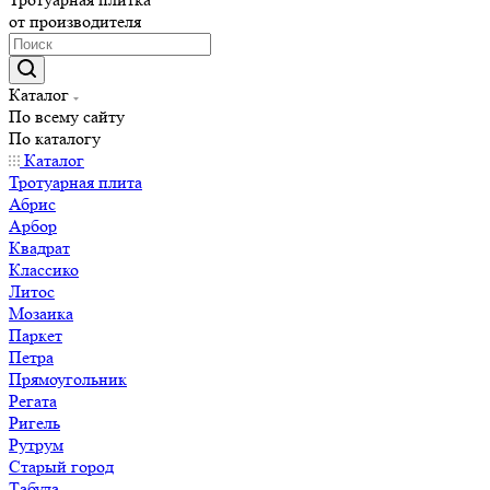
от производителя
Каталог
По всему сайту
По каталогу
Каталог
Тротуарная плита
Абрис
Арбор
Квадрат
Классико
Литос
Мозаика
Паркет
Петра
Прямоугольник
Регата
Ригель
Рутрум
Старый город
Табула