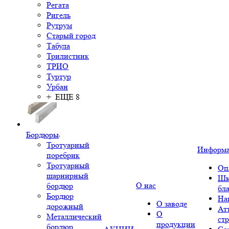
Регата
Ригель
Рутрум
Старый город
Табула
Трилистник
ТРИО
Туртур
Урбан
+ ЕЩЕ 8
Бордюры
Тротуарный
Информ
поребрик
Тротуарный
Оп
шарнирный
Шк
О нас
бордюр
бл
Бордюр
На
О заводе
дорожный
Ат
О
Металлический
ст
продукции
бордюр