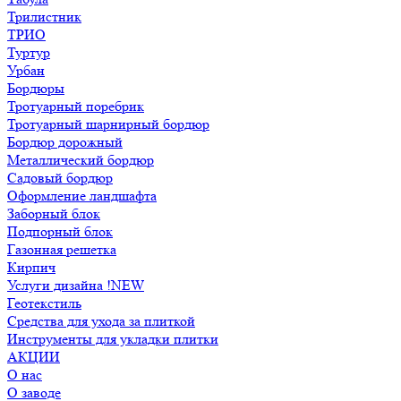
Трилистник
ТРИО
Туртур
Урбан
Бордюры
Тротуарный поребрик
Тротуарный шарнирный бордюр
Бордюр дорожный
Металлический бордюр
Садовый бордюр
Оформление ландшафта
Заборный блок
Подпорный блок
Газонная решетка
Кирпич
Услуги дизайна !NEW
Геотекстиль
Средства для ухода за плиткой
Инструменты для укладки плитки
АКЦИИ
О нас
О заводе