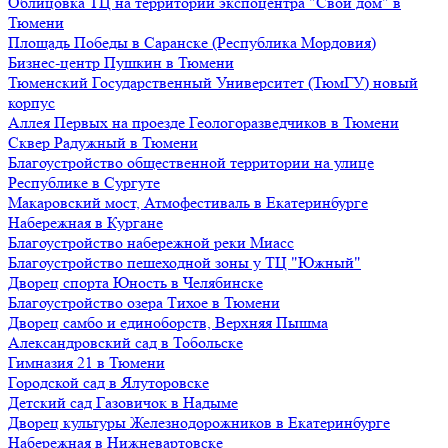
Облицовка ТЦ на территории экспоцентра "Свой дом" в
Тюмени
Площадь Победы в Саранске (Республика Мордовия)
Бизнес-центр Пушкин в Тюмени
Тюменский Государственный Университет (ТюмГУ) новый
корпус
Аллея Первых на проезде Геологоразведчиков в Тюмени
Сквер Радужный в Тюмени
Благоустройство общественной территории на улице
Республике в Сургуте
Макаровский мост, Атмофестиваль в Екатеринбурге
Набережная в Кургане
Благоустройство набережной реки Миасс
Благоустройство пешеходной зоны у ТЦ "Южный"
Дворец спорта Юность в Челябинске
Благоустройство озера Тихое в Тюмени
Дворец самбо и единоборств, Верхняя Пышма
Александровский сад в Тобольске
Гимназия 21 в Тюмени
Городской сад в Ялуторовске
Детский сад Газовичок в Надыме
Дворец культуры Железнодорожников в Екатеринбурге
Набережная в Нижневартовске