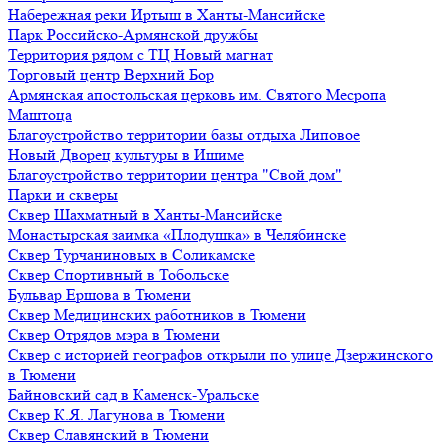
Набережная реки Иртыш в Ханты-Мансийске
Парк Российско-Армянской дружбы
Территория рядом с ТЦ Новый магнат
Торговый центр Верхний Бор
Армянская апостольская церковь им. Святого Месропа
Маштоца
Благоустройство территории базы отдыха Липовое
Нoвый Двoрeц культуры в Ишимe
Благоустройство территории центра "Свой дом"
Парки и скверы
Сквер Шахматный в Ханты-Мансийске
Монастырская заимка «Плодушка» в Челябинске
Сквер Турчаниновых в Соликамске
Сквер Спортивный в Тобольске
Бульвар Ершова в Тюмени
Сквер Медицинских работников в Тюмени
Сквер Отрядов мэра в Тюмени
Сквер с историей географов открыли по улице Дзержинского
в Тюмени
Байновский сад в Каменск-Уральске
Сквер К.Я. Лагунова в Тюмени
Сквер Славянский в Тюмени