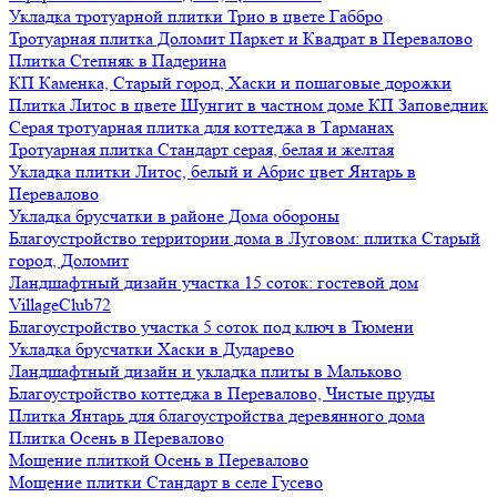
Укладка тротуарной плитки Трио в цвете Габбро
Тротуарная плитка Доломит Паркет и Квадрат в Перевалово
Плитка Степняк в Падерина
КП Каменка, Старый город, Хаски и пошаговые дорожки
Плитка Литос в цвете Шунгит в частном доме КП Заповедник
Серая тротуарная плитка для коттеджа в Тарманах
Тротуарная плитка Стандарт серая, белая и желтая
Укладка плитки Литос, белый и Абрис цвет Янтарь в
Перевалово
Укладка брусчатки в районе Дома обороны
Благоустройство территории дома в Луговом: плитка Старый
город, Доломит
Ландшафтный дизайн участка 15 соток: гостевой дом
VillageClub72
Благоустройство участка 5 соток под ключ в Тюмени
Укладка брусчатки Хаски в Дударево
Ландшафтный дизайн и укладка плиты в Мальково
Благоустройство коттеджа в Перевалово, Чистые пруды
Плитка Янтарь для благоустройства деревянного дома
Плитка Осень в Перевалово
Мощение плиткой Осень в Перевалово
Мощение плитки Стандарт в селе Гусево