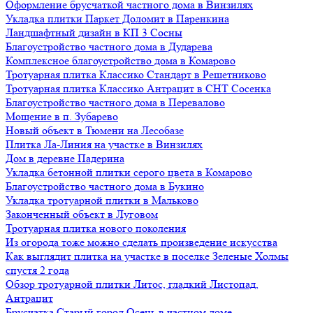
Оформление брусчаткой частного дома в Винзилях
Укладка плитки Паркет Доломит в Паренкина
Ландшафтный дизайн в КП 3 Сосны
Благоустройство частного дома в Дударева
Комплексное благоустройство дома в Комарово
Тротуарная плитка Классико Стандарт в Решетниково
Тротуарная плитка Классико Антрацит в СНТ Сосенка
Благоустройство частного дома в Перевалово
Мощение в п. Зубарево
Новый объект в Тюмени на Лесобазе
Плитка Ла-Линия на участке в Винзилях
Дом в деревне Падерина
Укладка бетонной плитки серого цвета в Комарово
Благоустройство частного дома в Букино
Укладка тротуарной плитки в Мальково
Законченный объект в Луговом
Тротуарная плитка нового поколения
Из огорода тоже можно сделать произведение искусства
Как выглядит плитка на участке в поселке Зеленые Холмы
спустя 2 года
Обзор тротуарной плитки Литос, гладкий Листопад,
Антрацит
Брусчатка Старый город Осень в частном доме