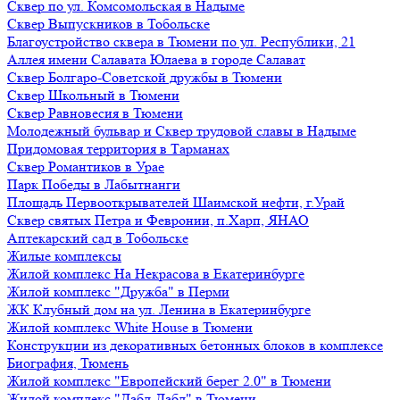
Сквер по ул. Комсомольская в Надыме
Сквер Выпускников в Тобольске
Благоустройство сквера в Тюмени по ул. Республики, 21
Аллея имени Салавата Юлаева в городе Салават
Сквер Болгаро-Советской дружбы в Тюмени
Сквер Школьный в Тюмени
Сквер Равновесия в Тюмени
Молодежный бульвар и Сквер трудовой славы в Надыме
Придомовая территория в Тарманах
Сквер Романтиков в Урае
Парк Победы в Лабытнанги
Площадь Первооткрывателей Шаимской нефти, г.Урай
Сквер святых Петра и Февронии, п.Харп, ЯНАО
Аптекарский сад в Тобольске
Жилые комплексы
Жилой комплекс На Некрасова в Екатеринбурге
Жилой комплекс "Дружба" в Перми
ЖК Клубный дом на ул. Ленина в Екатеринбурге
Жилой комплекс White House в Тюмени
Конструкции из декоративных бетонных блоков в комплексе
Биография, Тюмень
Жилой комплекс "Европейский берег 2.0" в Тюмени
Жилой комплекс "Дабл-Дабл" в Тюмени