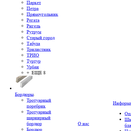
Паркет
Петра
Прямоугольник
Регата
Ригель
Рутрум
Старый город
Табула
Трилистник
ТРИО
Туртур
Урбан
+ ЕЩЕ 8
Бордюры
Тротуарный
Информ
поребрик
Тротуарный
Оп
шарнирный
Шк
бордюр
О нас
бл
Бордюр