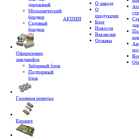
На
О заводе
дорожный
Ат
О
Металлический
ст
продукции
бордюр
АКЦИИ
Се
Блог
Садовый
до
Новости
бордюр
По
Вакансии
ко
Отзывы
Ан
по
Оформление
Во
ландшафта
Об
Заборный блок
Подпорный
блок
Газонная решетка
Кирпич