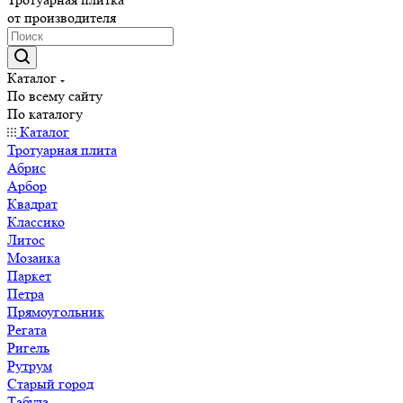
от производителя
Каталог
По всему сайту
По каталогу
Каталог
Тротуарная плита
Абрис
Арбор
Квадрат
Классико
Литос
Мозаика
Паркет
Петра
Прямоугольник
Регата
Ригель
Рутрум
Старый город
Табула