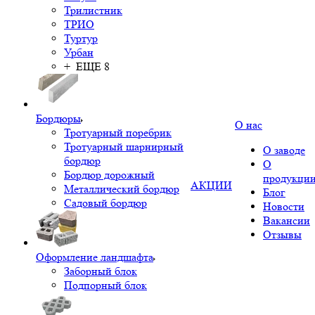
Трилистник
ТРИО
Туртур
Урбан
+ ЕЩЕ 8
Бордюры
О нас
Тротуарный поребрик
Тротуарный шарнирный
О заводе
бордюр
О
Бордюр дорожный
продукци
АКЦИИ
Металлический бордюр
Блог
Садовый бордюр
Новости
Вакансии
Отзывы
Оформление ландшафта
Заборный блок
Подпорный блок