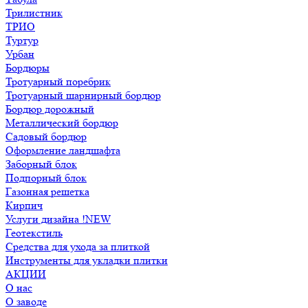
Трилистник
ТРИО
Туртур
Урбан
Бордюры
Тротуарный поребрик
Тротуарный шарнирный бордюр
Бордюр дорожный
Металлический бордюр
Садовый бордюр
Оформление ландшафта
Заборный блок
Подпорный блок
Газонная решетка
Кирпич
Услуги дизайна !NEW
Геотекстиль
Средства для ухода за плиткой
Инструменты для укладки плитки
АКЦИИ
О нас
О заводе