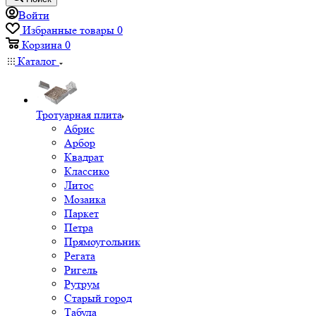
Войти
Избранные товары
0
Корзина
0
Каталог
Тротуарная плита
Абрис
Арбор
Квадрат
Классико
Литос
Мозаика
Паркет
Петра
Прямоугольник
Регата
Ригель
Рутрум
Старый город
Табула