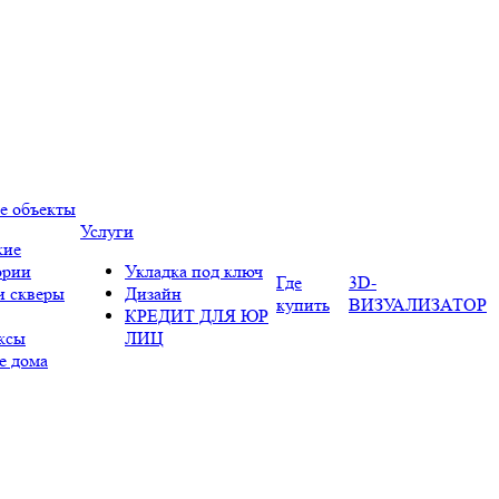
е объекты
Услуги
кие
ории
Укладка под ключ
Где
3D-
и скверы
Дизайн
купить
ВИЗУАЛИЗАТОР
КРЕДИТ ДЛЯ ЮР
ксы
ЛИЦ
е дома