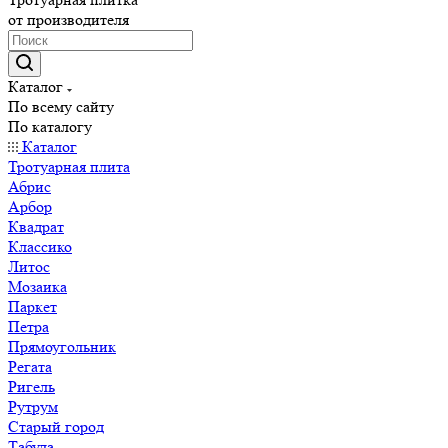
от производителя
Каталог
По всему сайту
По каталогу
Каталог
Тротуарная плита
Абрис
Арбор
Квадрат
Классико
Литос
Мозаика
Паркет
Петра
Прямоугольник
Регата
Ригель
Рутрум
Старый город
Табула