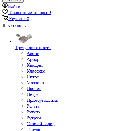
Войти
Избранные товары
0
Корзина
0
Каталог
Тротуарная плита
Абрис
Арбор
Квадрат
Классико
Литос
Мозаика
Паркет
Петра
Прямоугольник
Регата
Ригель
Рутрум
Старый город
Табула