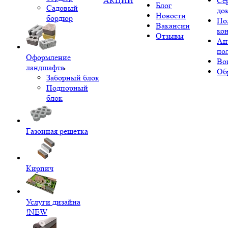
АКЦИИ
Се
Блог
Садовый
до
Новости
бордюр
По
Вакансии
ко
Отзывы
Ан
по
Оформление
Во
ландшафта
Об
Заборный блок
Подпорный
блок
Газонная решетка
Кирпич
Услуги дизайна
!NEW