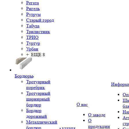
Регата
Ригель
Рутрум
Старый город
Табула
Трилистник
ТРИО
Туртур
Урбан
+ ЕЩЕ 8
Бордюры
Тротуарный
Информ
поребрик
Тротуарный
Оп
шарнирный
Шк
О нас
бордюр
бл
Бордюр
На
О заводе
дорожный
Ат
О
Металлический
ст
продукции
бордюр