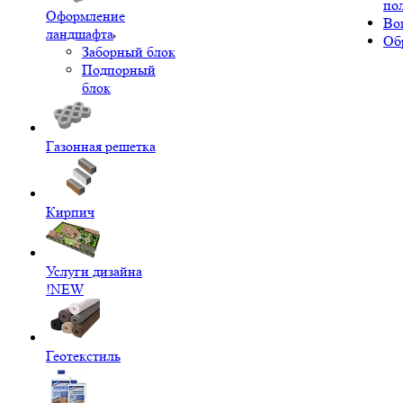
по
Оформление
Во
ландшафта
Об
Заборный блок
Подпорный
блок
Газонная решетка
Кирпич
Услуги дизайна
!NEW
Геотекстиль