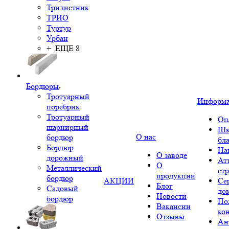
Трилистник
ТРИО
Туртур
Урбан
+ ЕЩЕ 8
Бордюры
Тротуарный
Информ
поребрик
Тротуарный
Оп
шарнирный
Шк
О нас
бордюр
бл
Бордюр
На
О заводе
дорожный
Ат
О
Металлический
ст
продукции
бордюр
АКЦИИ
Се
Блог
Садовый
до
Новости
бордюр
По
Вакансии
ко
Отзывы
Ан