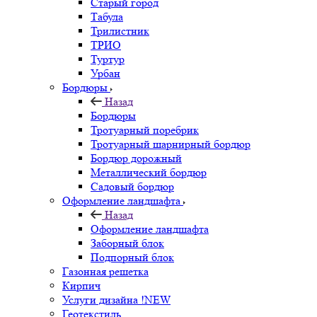
Старый город
Табула
Трилистник
ТРИО
Туртур
Урбан
Бордюры
Назад
Бордюры
Тротуарный поребрик
Тротуарный шарнирный бордюр
Бордюр дорожный
Металлический бордюр
Садовый бордюр
Оформление ландшафта
Назад
Оформление ландшафта
Заборный блок
Подпорный блок
Газонная решетка
Кирпич
Услуги дизайна !NEW
Геотекстиль