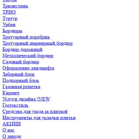
Трилистник
ТРИО
Туртур
Урбан
Бордюры
Тротуарный поребрик
Тротуарный шарнирный бордюр
Бордюр дорожный
Металлический бордюр
Садовый бордюр
Оформление ландшафта
Заборный блок
Подпорный блок
Газонная решетка
Кирпич
Услуги дизайна !NEW
Геотекстиль
Средства для ухода за плиткой
Инструменты для укладки плитки
АКЦИИ
О нас
О заводе