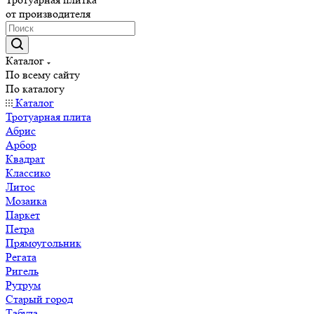
от производителя
Каталог
По всему сайту
По каталогу
Каталог
Тротуарная плита
Абрис
Арбор
Квадрат
Классико
Литос
Мозаика
Паркет
Петра
Прямоугольник
Регата
Ригель
Рутрум
Старый город
Табула