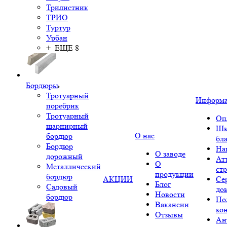
Трилистник
ТРИО
Туртур
Урбан
+ ЕЩЕ 8
Бордюры
Тротуарный
Информ
поребрик
Тротуарный
Оп
шарнирный
Шк
О нас
бордюр
бл
Бордюр
На
О заводе
дорожный
Ат
О
Металлический
ст
продукции
бордюр
АКЦИИ
Се
Блог
Садовый
до
Новости
бордюр
По
Вакансии
ко
Отзывы
Ан