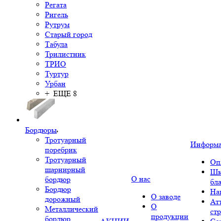
Регата
Ригель
Рутрум
Старый город
Табула
Трилистник
ТРИО
Туртур
Урбан
+ ЕЩЕ 8
Бордюры
Тротуарный
Информ
поребрик
Тротуарный
Оп
шарнирный
Шк
О нас
бордюр
бл
Бордюр
На
О заводе
дорожный
Ат
О
Металлический
ст
продукции
бордюр