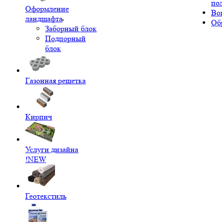
по
Оформление
Во
ландшафта
Об
Заборный блок
Подпорный
блок
Газонная решетка
Кирпич
Услуги дизайна
!NEW
Геотекстиль