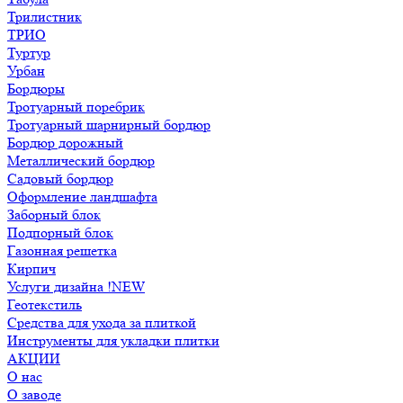
Трилистник
ТРИО
Туртур
Урбан
Бордюры
Тротуарный поребрик
Тротуарный шарнирный бордюр
Бордюр дорожный
Металлический бордюр
Садовый бордюр
Оформление ландшафта
Заборный блок
Подпорный блок
Газонная решетка
Кирпич
Услуги дизайна !NEW
Геотекстиль
Средства для ухода за плиткой
Инструменты для укладки плитки
АКЦИИ
О нас
О заводе