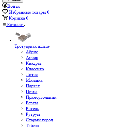
Войти
Избранные товары
0
Корзина
0
Каталог
Тротуарная плита
Абрис
Арбор
Квадрат
Классико
Литос
Мозаика
Паркет
Петра
Прямоугольник
Регата
Ригель
Рутрум
Старый город
Табула