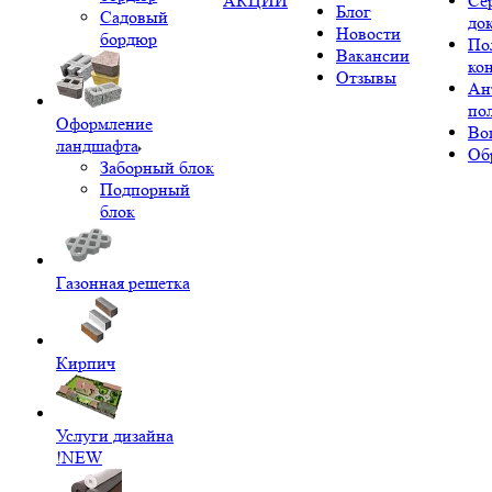
АКЦИИ
Се
Блог
Садовый
до
Новости
бордюр
По
Вакансии
ко
Отзывы
Ан
по
Оформление
Во
ландшафта
Об
Заборный блок
Подпорный
блок
Газонная решетка
Кирпич
Услуги дизайна
!NEW