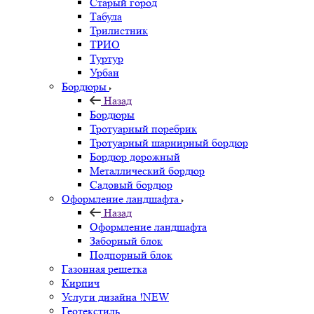
Старый город
Табула
Трилистник
ТРИО
Туртур
Урбан
Бордюры
Назад
Бордюры
Тротуарный поребрик
Тротуарный шарнирный бордюр
Бордюр дорожный
Металлический бордюр
Садовый бордюр
Оформление ландшафта
Назад
Оформление ландшафта
Заборный блок
Подпорный блок
Газонная решетка
Кирпич
Услуги дизайна !NEW
Геотекстиль