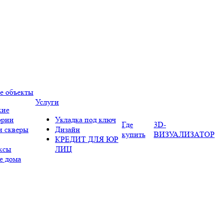
е объекты
Услуги
кие
ории
Укладка под ключ
Где
3D-
и скверы
Дизайн
купить
ВИЗУАЛИЗАТОР
КРЕДИТ ДЛЯ ЮР
ксы
ЛИЦ
е дома