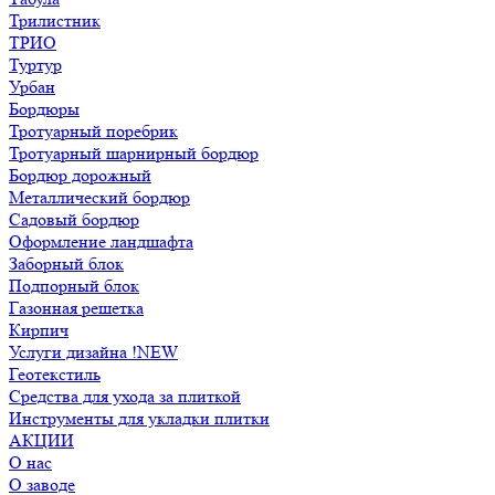
Трилистник
ТРИО
Туртур
Урбан
Бордюры
Тротуарный поребрик
Тротуарный шарнирный бордюр
Бордюр дорожный
Металлический бордюр
Садовый бордюр
Оформление ландшафта
Заборный блок
Подпорный блок
Газонная решетка
Кирпич
Услуги дизайна !NEW
Геотекстиль
Средства для ухода за плиткой
Инструменты для укладки плитки
АКЦИИ
О нас
О заводе