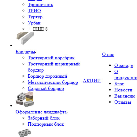
Трилистник
ТРИО
Туртур
Урбан
+ ЕЩЕ 8
Бордюры
О нас
Тротуарный поребрик
Тротуарный шарнирный
О заводе
бордюр
О
Бордюр дорожный
продукци
АКЦИИ
Металлический бордюр
Блог
Садовый бордюр
Новости
Вакансии
Отзывы
Оформление ландшафта
Заборный блок
Подпорный блок