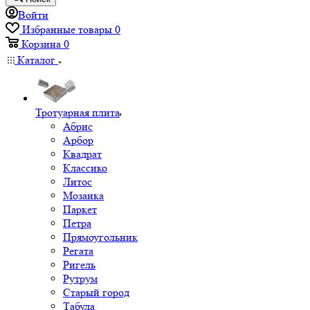
Войти
Избранные товары
0
Корзина
0
Каталог
Тротуарная плита
Абрис
Арбор
Квадрат
Классико
Литос
Мозаика
Паркет
Петра
Прямоугольник
Регата
Ригель
Рутрум
Старый город
Табула