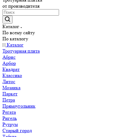
от производителя
Каталог
По всему сайту
По каталогу
Каталог
Тротуарная плита
Абрис
Арбор
Квадрат
Классико
Литос
Мозаика
Паркет
Петра
Прямоугольник
Регата
Ригель
Рутрум
Старый город
Табула