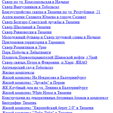
Сквер по ул. Комсомольская в Надыме
Сквер Выпускников в Тобольске
Благоустройство сквера в Тюмени по ул. Республики, 21
Аллея имени Салавата Юлаева в городе Салават
Сквер Болгаро-Советской дружбы в Тюмени
Сквер Школьный в Тюмени
Сквер Равновесия в Тюмени
Молодежный бульвар и Сквер трудовой славы в Надыме
Придомовая территория в Тарманах
Сквер Романтиков в Урае
Парк Победы в Лабытнанги
Площадь Первооткрывателей Шаимской нефти, г.Урай
Сквер святых Петра и Февронии, п.Харп, ЯНАО
Аптекарский сад в Тобольске
Жилые комплексы
Жилой комплекс На Некрасова в Екатеринбурге
Жилой комплекс "Дружба" в Перми
ЖК Клубный дом на ул. Ленина в Екатеринбурге
Жилой комплекс White House в Тюмени
Конструкции из декоративных бетонных блоков в комплексе
Биография, Тюмень
Жилой комплекс "Европейский берег 2.0" в Тюмени
Жилой комплекс "Дабл-Дабл" в Тюмени