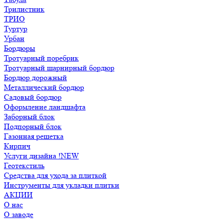
Трилистник
ТРИО
Туртур
Урбан
Бордюры
Тротуарный поребрик
Тротуарный шарнирный бордюр
Бордюр дорожный
Металлический бордюр
Садовый бордюр
Оформление ландшафта
Заборный блок
Подпорный блок
Газонная решетка
Кирпич
Услуги дизайна !NEW
Геотекстиль
Средства для ухода за плиткой
Инструменты для укладки плитки
АКЦИИ
О нас
О заводе