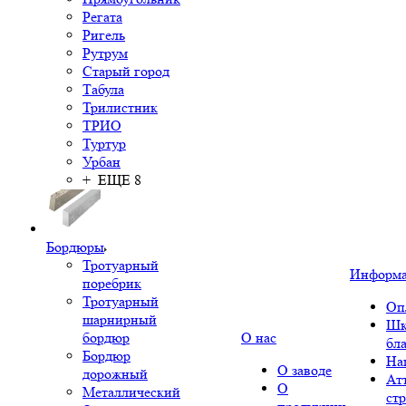
Регата
Ригель
Рутрум
Старый город
Табула
Трилистник
ТРИО
Туртур
Урбан
+ ЕЩЕ 8
Бордюры
Тротуарный
Информ
поребрик
Тротуарный
Оп
шарнирный
Шк
бордюр
О нас
бл
Бордюр
На
О заводе
дорожный
Ат
О
Металлический
ст