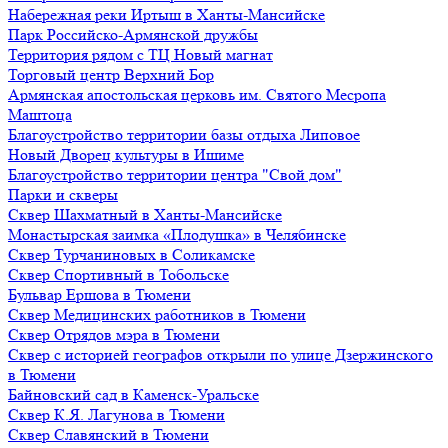
Набережная реки Иртыш в Ханты-Мансийске
Парк Российско-Армянской дружбы
Территория рядом с ТЦ Новый магнат
Торговый центр Верхний Бор
Армянская апостольская церковь им. Святого Месропа
Маштоца
Благоустройство территории базы отдыха Липовое
Нoвый Двoрeц культуры в Ишимe
Благоустройство территории центра "Свой дом"
Парки и скверы
Сквер Шахматный в Ханты-Мансийске
Монастырская заимка «Плодушка» в Челябинске
Сквер Турчаниновых в Соликамске
Сквер Спортивный в Тобольске
Бульвар Ершова в Тюмени
Сквер Медицинских работников в Тюмени
Сквер Отрядов мэра в Тюмени
Сквер с историей географов открыли по улице Дзержинского
в Тюмени
Байновский сад в Каменск-Уральске
Сквер К.Я. Лагунова в Тюмени
Сквер Славянский в Тюмени