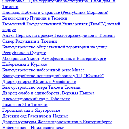
Облицовка ТЦ на территории экспоцентра "Свой дом" в
Тюмени
Площадь Победы в Саранске (Республика Мордовия)
Бизнес-центр Пушкин в Тюмени
Тюменский Государственный Университет (ТюмГУ) новый
корпус
Аллея Первых на проезде Геологоразведчиков в Тюмени
Сквер Радужный в Тюмени
Благоустройство общественной территории на улице
Республике в Сургуте
Макаровский мост, Атмофестиваль в Екатеринбурге
Набережная в Кургане
Благоустройство набережной реки Миасс
Благоустройство пешеходной зоны у ТЦ "Южный"
Дворец спорта Юность в Челябинске
Благоустройство озера Тихое в Тюмени
Дворец самбо и единоборств, Верхняя Пышма
Александровский сад в Тобольске
Гимназия 21 в Тюмени
Городской сад в Ялуторовске
Детский сад Газовичок в Надыме
Дворец культуры Железнодорожников в Екатеринбурге
Набережная в Нижневартовске