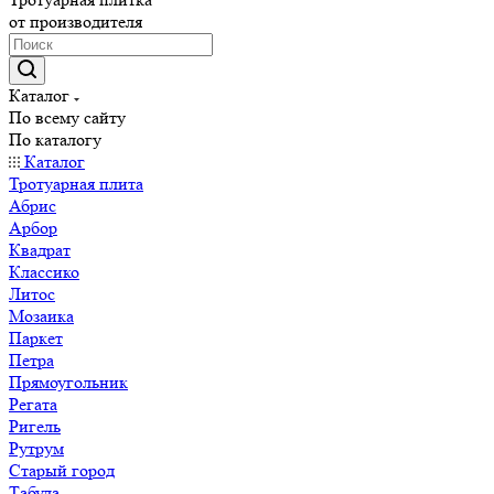
от производителя
Каталог
По всему сайту
По каталогу
Каталог
Тротуарная плита
Абрис
Арбор
Квадрат
Классико
Литос
Мозаика
Паркет
Петра
Прямоугольник
Регата
Ригель
Рутрум
Старый город
Табула