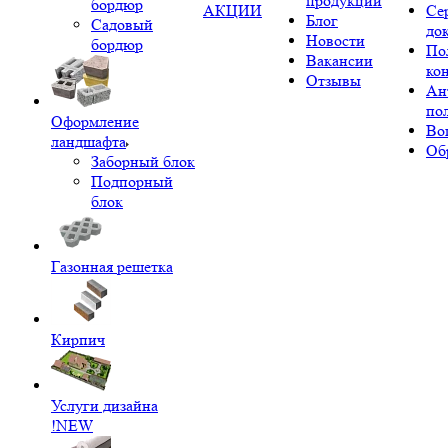
продукции
бордюр
АКЦИИ
Се
Блог
Садовый
до
Новости
бордюр
По
Вакансии
ко
Отзывы
Ан
по
Оформление
Во
ландшафта
Об
Заборный блок
Подпорный
блок
Газонная решетка
Кирпич
Услуги дизайна
!NEW