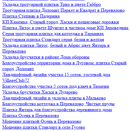
Укладка тротуарной плитки Трио в цвете Габбро
Тротуарная плитка Доломит Паркет и Квадрат в Перевалово
Плитка Степняк в Падерина
КП Каменка, Старый город, Хаски и пошаговые дорожки
Плитка Литос в цвете Шунгит в частном доме КП Заповедник
Серая тротуарная плитка для коттеджа в Тарманах
Тротуарная плитка Стандарт серая, белая и желтая
Укладка плитки Литос, белый и Абрис цвет Янтарь в
Перевалово
Укладка брусчатки в районе Дома обороны
Благоустройство территории дома в Луговом: плитка Старый
город, Доломит
Ландшафтный дизайн участка 15 соток: гостевой дом
VillageClub72
Благоустройство участка 5 соток под ключ в Тюмени
Укладка брусчатки Хаски в Дударево
Ландшафтный дизайн и укладка плиты в Мальково
Благоустройство коттеджа в Перевалово, Чистые пруды
Плитка Янтарь для благоустройства деревянного дома
Плитка Осень в Перевалово
Мощение плиткой Осень в Перевалово
Мощение плитки Стандарт в селе Гусево