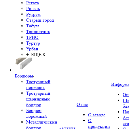
Регата
Ригель
Рутрум
Старый город
Табула
Трилистник
ТРИО
Туртур
Урбан
+ ЕЩЕ 8
Бордюры
Тротуарный
Информ
поребрик
Тротуарный
Оп
шарнирный
Шк
О нас
бордюр
бл
Бордюр
На
О заводе
дорожный
Ат
О
Металлический
ст
продукции
бордюр