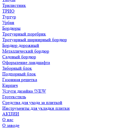
Трилистник
ТРИО
Туртур
Урбан
Бордюры
Тротуарный поребрик
Тротуарный шарнирный бордюр
Бордюр дорожный
Металлический бордюр
Садовый бордюр
Оформление ландшафта
Заборный блок
Подпорный блок
Газонная решетка
Кирпич
Услуги дизайна !NEW
Геотекстиль
Средства для ухода за плиткой
Инструменты для укладки плитки
АКЦИИ
О нас
О заводе