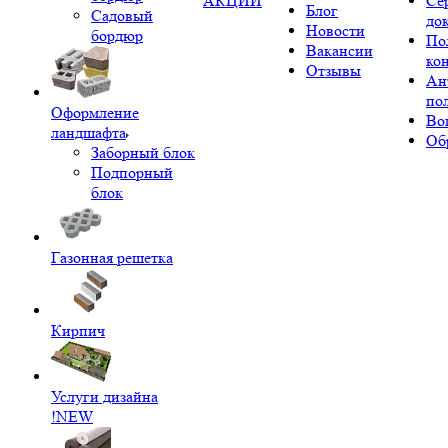
АКЦИИ
Се
Блог
Садовый
до
Новости
бордюр
По
Вакансии
ко
Отзывы
Ан
по
Оформление
Во
ландшафта
Об
Заборный блок
Подпорный
блок
Газонная решетка
Кирпич
Услуги дизайна
!NEW