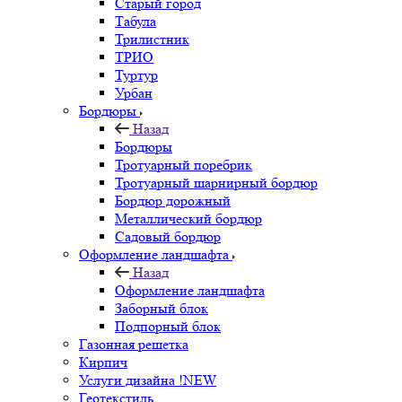
Старый город
Табула
Трилистник
ТРИО
Туртур
Урбан
Бордюры
Назад
Бордюры
Тротуарный поребрик
Тротуарный шарнирный бордюр
Бордюр дорожный
Металлический бордюр
Садовый бордюр
Оформление ландшафта
Назад
Оформление ландшафта
Заборный блок
Подпорный блок
Газонная решетка
Кирпич
Услуги дизайна !NEW
Геотекстиль