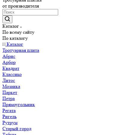
от производителя
Каталог
По всему сайту
По каталогу
Каталог
Тротуарная плита
Абрис
Арбор
Квадрат
Классико
Литос
Мозаика
Паркет
Петра
Прямоугольник
Регата
Ригель
Рутрум
Старый город
Табула