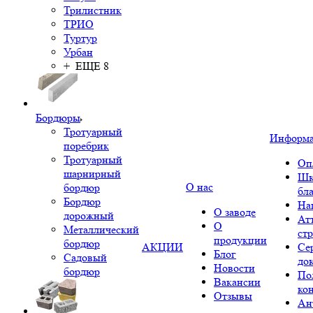
Трилистник
ТРИО
Туртур
Урбан
+ ЕЩЕ 8
Бордюры
Тротуарный
Информ
поребрик
Тротуарный
Оп
шарнирный
Шк
О нас
бордюр
бл
Бордюр
На
О заводе
дорожный
Ат
О
Металлический
ст
продукции
бордюр
АКЦИИ
Се
Блог
Садовый
до
Новости
бордюр
По
Вакансии
ко
Отзывы
Ан