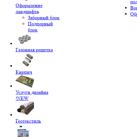
по
Оформление
Во
ландшафта
Об
Заборный блок
Подпорный
блок
Газонная решетка
Кирпич
Услуги дизайна
!NEW
Геотекстиль