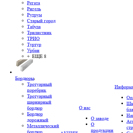
Регата
Ригель
Рутрум
Старый город
Табула
Трилистник
ТРИО
Туртур
Урбан
+ ЕЩЕ 8
Бордюры
Тротуарный
Информ
поребрик
Тротуарный
Оп
шарнирный
Шк
О нас
бордюр
бл
Бордюр
На
О заводе
дорожный
Ат
О
Металлический
ст
продукции
бордюр