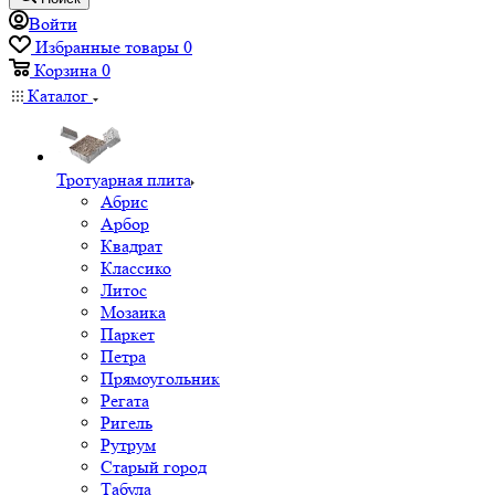
Войти
Избранные товары
0
Корзина
0
Каталог
Тротуарная плита
Абрис
Арбор
Квадрат
Классико
Литос
Мозаика
Паркет
Петра
Прямоугольник
Регата
Ригель
Рутрум
Старый город
Табула