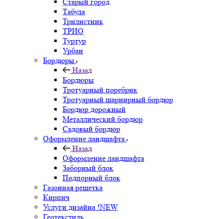
Старый город
Табула
Трилистник
ТРИО
Туртур
Урбан
Бордюры
Назад
Бордюры
Тротуарный поребрик
Тротуарный шарнирный бордюр
Бордюр дорожный
Металлический бордюр
Садовый бордюр
Оформление ландшафта
Назад
Оформление ландшафта
Заборный блок
Подпорный блок
Газонная решетка
Кирпич
Услуги дизайна !NEW
Геотекстиль