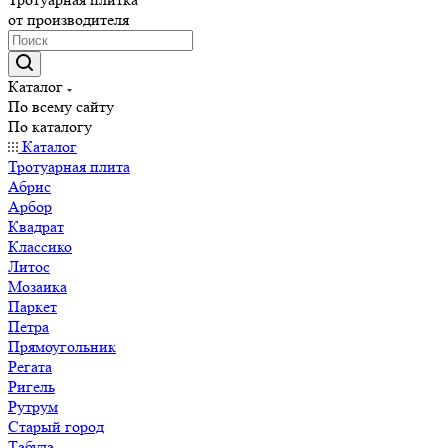
от производителя
Каталог
По всему сайту
По каталогу
Каталог
Тротуарная плита
Абрис
Арбор
Квадрат
Классико
Литос
Мозаика
Паркет
Петра
Прямоугольник
Регата
Ригель
Рутрум
Старый город
Табула