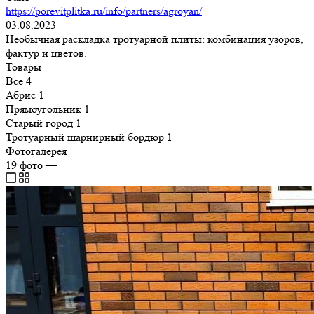
https://porevitplitka.ru/info/partners/agroyan/
03.08.2023
Необычная раскладка тротуарной плиты: комбинация узоров,
фактур и цветов.
Товары
Все
4
Абрис
1
Прямоугольник
1
Старый город
1
Тротуарный шарнирный бордюр
1
Фотогалерея
19
фото
—