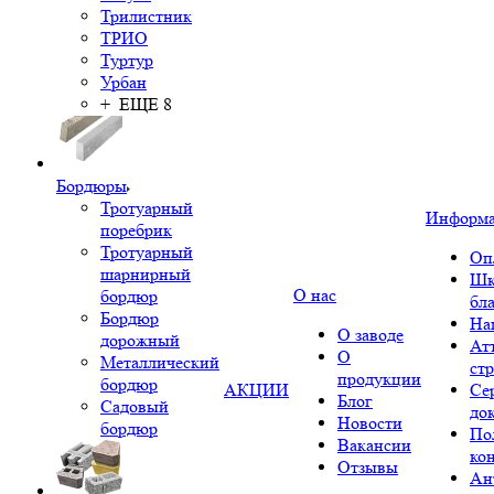
Трилистник
ТРИО
Туртур
Урбан
+ ЕЩЕ 8
Бордюры
Тротуарный
Информ
поребрик
Тротуарный
Оп
шарнирный
Шк
О нас
бордюр
бл
Бордюр
На
О заводе
дорожный
Ат
О
Металлический
ст
продукции
бордюр
АКЦИИ
Се
Блог
Садовый
до
Новости
бордюр
По
Вакансии
ко
Отзывы
Ан