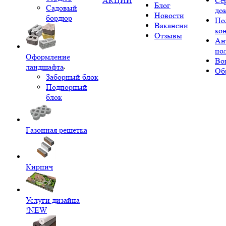
АКЦИИ
Се
Блог
Садовый
до
Новости
бордюр
По
Вакансии
ко
Отзывы
Ан
по
Оформление
Во
ландшафта
Об
Заборный блок
Подпорный
блок
Газонная решетка
Кирпич
Услуги дизайна
!NEW