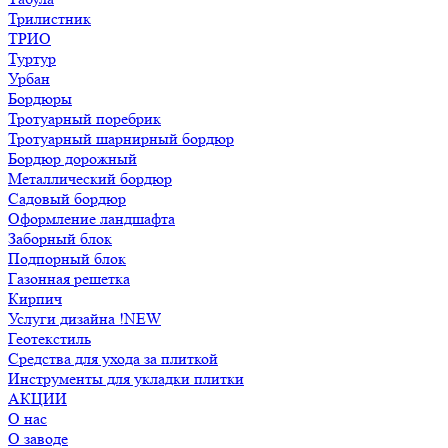
Трилистник
ТРИО
Туртур
Урбан
Бордюры
Тротуарный поребрик
Тротуарный шарнирный бордюр
Бордюр дорожный
Металлический бордюр
Садовый бордюр
Оформление ландшафта
Заборный блок
Подпорный блок
Газонная решетка
Кирпич
Услуги дизайна !NEW
Геотекстиль
Средства для ухода за плиткой
Инструменты для укладки плитки
АКЦИИ
О нас
О заводе