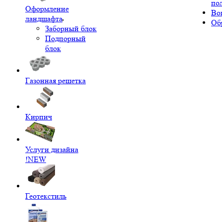
по
Оформление
Во
ландшафта
Об
Заборный блок
Подпорный
блок
Газонная решетка
Кирпич
Услуги дизайна
!NEW
Геотекстиль