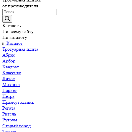
от производителя
Каталог
По всему сайту
По каталогу
Каталог
Тротуарная плита
Абрис
Арбор
Квадрат
Классико
Литос
Мозаика
Паркет
Петра
Прямоугольник
Регата
Ригель
Рутрум
Старый город
Табула