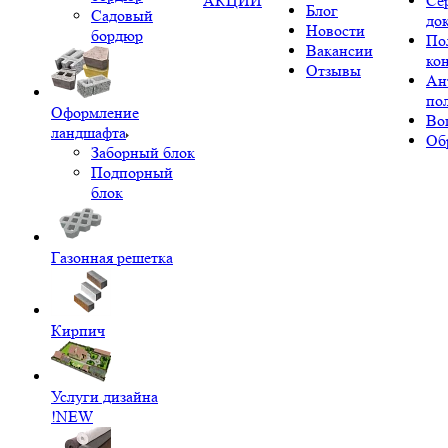
АКЦИИ
Се
Блог
Садовый
до
Новости
бордюр
По
Вакансии
ко
Отзывы
Ан
по
Оформление
Во
ландшафта
Об
Заборный блок
Подпорный
блок
Газонная решетка
Кирпич
Услуги дизайна
!NEW