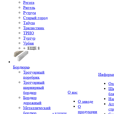
Регата
Ригель
Рутрум
Старый город
Табула
Трилистник
ТРИО
Туртур
Урбан
+ ЕЩЕ 8
Бордюры
Тротуарный
Информ
поребрик
Тротуарный
Оп
шарнирный
Шк
О нас
бордюр
бл
Бордюр
На
О заводе
дорожный
Ат
О
Металлический
ст
продукции
бордюр