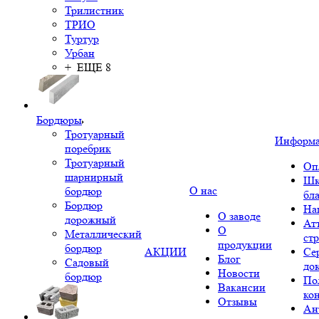
Трилистник
ТРИО
Туртур
Урбан
+ ЕЩЕ 8
Бордюры
Тротуарный
Информ
поребрик
Тротуарный
Оп
шарнирный
Шк
О нас
бордюр
бл
Бордюр
На
О заводе
дорожный
Ат
О
Металлический
ст
продукции
бордюр
АКЦИИ
Се
Блог
Садовый
до
Новости
бордюр
По
Вакансии
ко
Отзывы
Ан