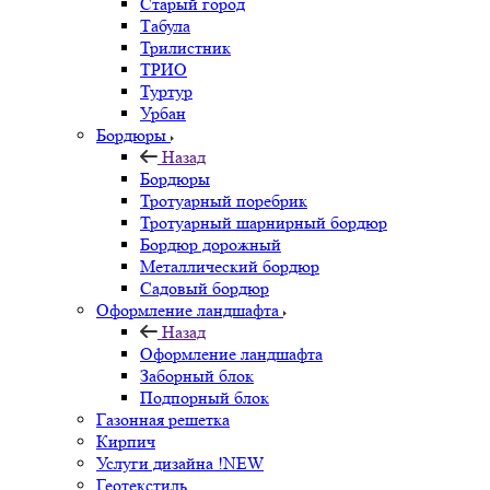
Старый город
Табула
Трилистник
ТРИО
Туртур
Урбан
Бордюры
Назад
Бордюры
Тротуарный поребрик
Тротуарный шарнирный бордюр
Бордюр дорожный
Металлический бордюр
Садовый бордюр
Оформление ландшафта
Назад
Оформление ландшафта
Заборный блок
Подпорный блок
Газонная решетка
Кирпич
Услуги дизайна !NEW
Геотекстиль