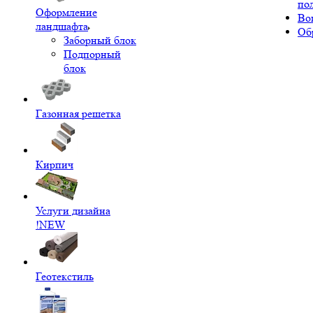
по
Оформление
Во
ландшафта
Об
Заборный блок
Подпорный
блок
Газонная решетка
Кирпич
Услуги дизайна
!NEW
Геотекстиль