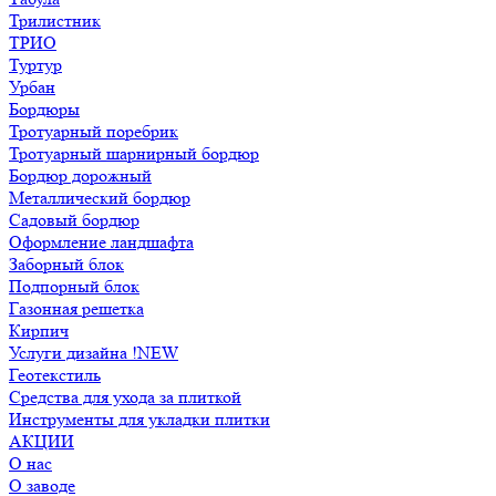
Трилистник
ТРИО
Туртур
Урбан
Бордюры
Тротуарный поребрик
Тротуарный шарнирный бордюр
Бордюр дорожный
Металлический бордюр
Садовый бордюр
Оформление ландшафта
Заборный блок
Подпорный блок
Газонная решетка
Кирпич
Услуги дизайна !NEW
Геотекстиль
Средства для ухода за плиткой
Инструменты для укладки плитки
АКЦИИ
О нас
О заводе