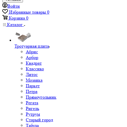
Войти
Избранные товары
0
Корзина
0
Каталог
Тротуарная плита
Абрис
Арбор
Квадрат
Классико
Литос
Мозаика
Паркет
Петра
Прямоугольник
Регата
Ригель
Рутрум
Старый город
Табула