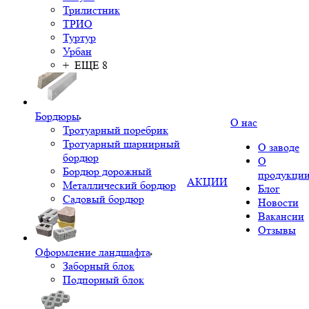
Трилистник
ТРИО
Туртур
Урбан
+ ЕЩЕ 8
Бордюры
О нас
Тротуарный поребрик
Тротуарный шарнирный
О заводе
бордюр
О
Бордюр дорожный
продукци
АКЦИИ
Металлический бордюр
Блог
Садовый бордюр
Новости
Вакансии
Отзывы
Оформление ландшафта
Заборный блок
Подпорный блок