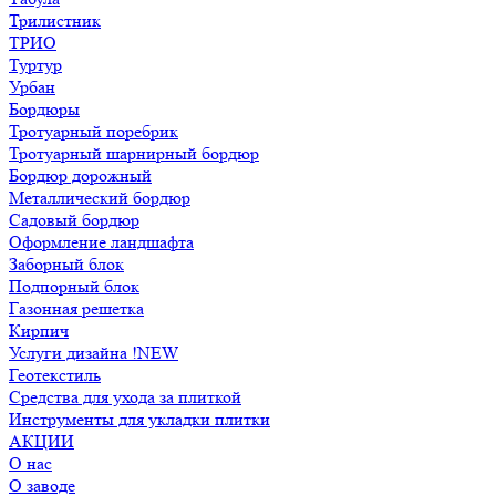
Трилистник
ТРИО
Туртур
Урбан
Бордюры
Тротуарный поребрик
Тротуарный шарнирный бордюр
Бордюр дорожный
Металлический бордюр
Садовый бордюр
Оформление ландшафта
Заборный блок
Подпорный блок
Газонная решетка
Кирпич
Услуги дизайна !NEW
Геотекстиль
Средства для ухода за плиткой
Инструменты для укладки плитки
АКЦИИ
О нас
О заводе