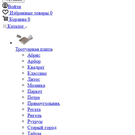
Войти
Избранные товары
0
Корзина
0
Каталог
Тротуарная плита
Абрис
Арбор
Квадрат
Классико
Литос
Мозаика
Паркет
Петра
Прямоугольник
Регата
Ригель
Рутрум
Старый город
Табула