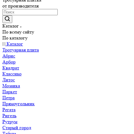
от производителя
Каталог
По всему сайту
По каталогу
Каталог
Тротуарная плита
Абрис
Арбор
Квадрат
Классико
Литос
Мозаика
Паркет
Петра
Прямоугольник
Регата
Ригель
Рутрум
Старый город
Табула