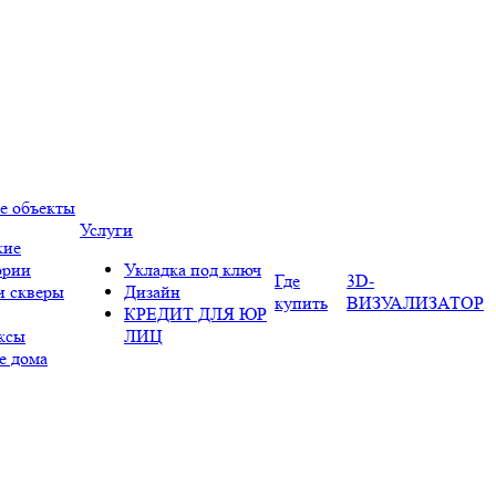
е объекты
Услуги
кие
ории
Укладка под ключ
Где
3D-
и скверы
Дизайн
купить
ВИЗУАЛИЗАТОР
КРЕДИТ ДЛЯ ЮР
ксы
ЛИЦ
е дома